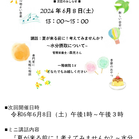
■次回開催日時
令和
6
年
6
月8日（土）午後
1
時～午後３時
■ミニ講話内容
『夏が来る前に！考えてみませんか? ～水分